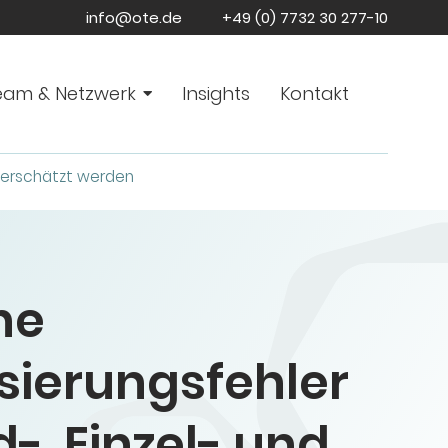
info@ote.de
+49 (0) 7732 30 277-10
eam & Netzwerk
Insights
Kontakt
nterschätzt werden
he
isierungsfehler
-, Einzel- und