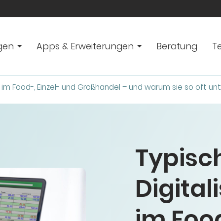
gen
Apps & Erweiterungen
Beratung
T
er im Food-, Einzel- und Großhandel – und warum sie so oft u
Typisc
Digital
im Food