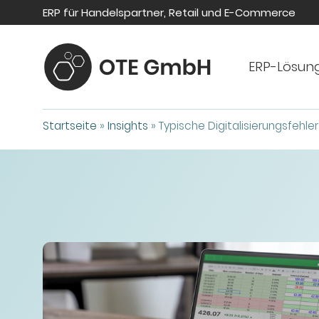
ERP für Handelspartner, Retail und E-Commerce
ERP-Lösun
Startseite
»
Insights
»
Typische Digitalisierungsfehl