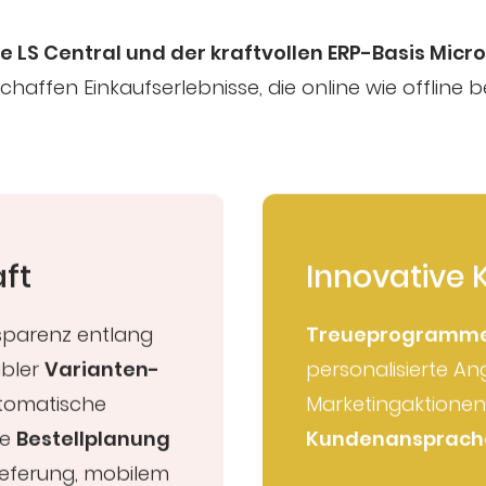
 LS Central und der kraftvollen ERP-Basis Micr
haffen Einkaufserlebnisse, die online wie offline be
aft
Innovative
sparenz entlang
Treueprogramm
ibler
Varianten-
personalisierte An
tomatische
Marketingaktionen
te
Bestellplanung
Kundenansprach
Lieferung, mobilem