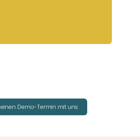
T
 einen Demo-Termin mit uns