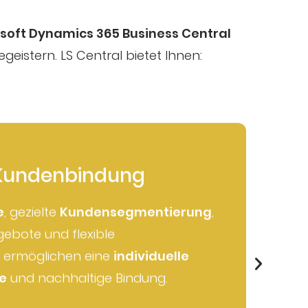
osoft Dynamics 365 Business Central
geistern. LS Central bietet Ihnen:
 Kundenbindung
e
, gezielte
Kundensegmentierung
,
gebote und flexible
U
 ermöglichen eine
individuelle
d
e
und nachhaltige Bindung.
M
Z