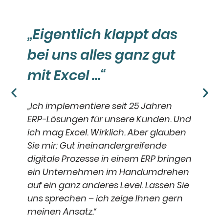
„Laut Shop müsste der
Artikel doch noch auf
Bestand sein?!“
„Je mehr Verkaufsstellen Sie haben,
Und
desto wichtiger ist eine zu 100 Prozent
en
verlässliche Bestandsführung. Ich
habe für zahlreiche Kunden genau
gen
dafür passgenaue Lösungen
en
erarbeitet. Ob externer
Sie
Lagerdienstleister, verschiedene
n
Webshops, dezentrale
Verkaufsstellen: Ich bringe Ihre