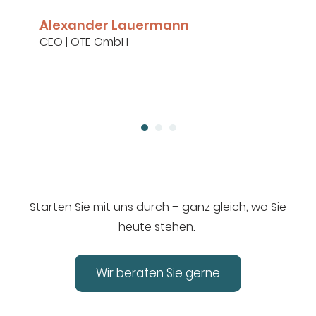
Systeme zusammen. Wie wäre es mit
einer Demo?“
Britta Sauer-Böhm
CFO und Lead Projektleitung | OTE GmbH
Starten Sie mit uns durch – ganz gleich, wo Sie
heute stehen.
Wir beraten Sie gerne